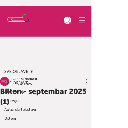
Post
SVE OBJAVE
GP Solidarnost
SVE OBJAVE
Sep 4, 2025
Bilten - septembar 2025
Saopštenja
(1)
Intervjui
Autorski tekstovi
Bilteni