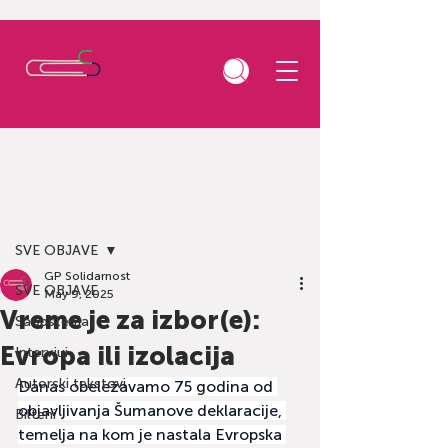
Post
SVE OBJAVE
GP Solidarnost
SVE OBJAVE
May 9, 2025
Vreme je za izbor(e):
Saopštenja
Evropa ili izolacija
Intervjui
Autorski tekstovi
Danas obeležavamo 75 godina od 
objavljivanja Šumanove deklaracije, 
Bilteni
temelja na kom je nastala Evropska 