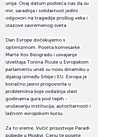
unija. Ovaj datum podseća nas da su 
mir, saradnja i solidarnost jedini 
odgovori na tragedije prošlog veka i 
izazove savremenog sveta.
Dan Evrope dočekujemo s 
optimizmom. Poseta komesarke 
Marte Kos Beogradu i usvajanje 
izveštaja Tonina Picule u Evropskom 
parlamentu uneli su novu dinamiku u 
dijalog između Srbije i EU. Evropa je 
konačno jasno progovorila o 
problemima koje ovdašnja vlast 
godinama gura pod tepih - 
urušavanju institucija, autoritarnosti i 
lažnom evropskom kursu.
Za to vreme, Vučić prisustvuje Paradi 
pobede u Moskvi. Cenu te posete 