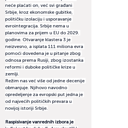
neće plaćati on, već svi građani 
Srbije, kroz ekonomske gubitke, 
političku izolaciju i usporavanje 
evrointegracija. Srbije nema u 
planovima za prijem u EU do 2029. 
godine. Otvaranje klastera 3 je 
neizvesno, a isplata 111 miliona evra 
pomoći dovedena je u pitanje zbog 
odnosa prema Rusiji, zbog izostanka 
reformi i duboke političke krize u 
zemlji.
Režim nas već više od jedne decenije 
obmanjuje. Njihovo navodno 
opredeljenje za evropski put jedna je 
od najvećih političkih prevara u 
novijoj istoriji Srbije.
Raspisivanje vanrednih izbora je 