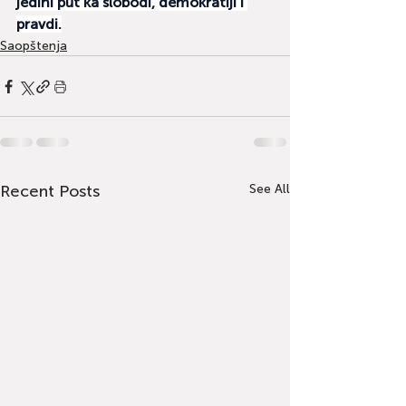
jedini put ka slobodi, demokratiji i 
pravdi.
Saopštenja
Recent Posts
See All