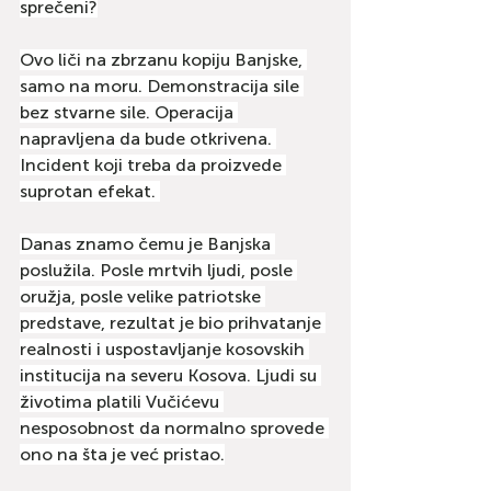
sprečeni?
Ovo liči na zbrzanu kopiju Banjske, 
samo na moru. Demonstracija sile 
bez stvarne sile. Operacija 
napravljena da bude otkrivena. 
Incident koji treba da proizvede 
suprotan efekat. 
Danas znamo čemu je Banjska 
poslužila. Posle mrtvih ljudi, posle 
oružja, posle velike patriotske 
predstave, rezultat je bio prihvatanje 
realnosti i uspostavljanje kosovskih 
institucija na severu Kosova. Ljudi su 
životima platili Vučićevu 
nesposobnost da normalno sprovede 
ono na šta je već pristao.