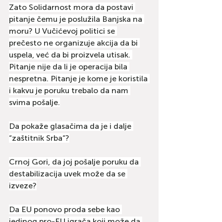
Zato Solidarnost mora da postavi 
pitanje čemu je poslužila Banjska na 
moru? U Vučićevoj politici se 
prečesto ne organizuje akcija da bi 
uspela, već da bi proizvela utisak. 
Pitanje nije da li je operacija bila 
nespretna. Pitanje je kome je koristila 
i kakvu je poruku trebalo da nam 
svima pošalje.
Da pokaže glasačima da je i dalje 
“zaštitnik Srba“?
Crnoj Gori, da joj pošalje poruku da 
destabilizacija uvek može da se 
izveze?
Da EU ponovo proda sebe kao 
jedinog pro-EU igrača koji može da 