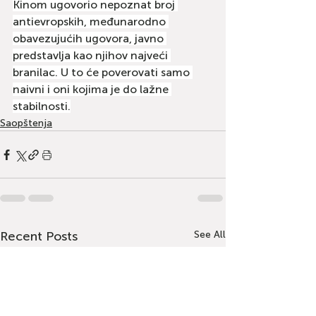
Kinom ugovorio nepoznat broj 
antievropskih, međunarodno 
obavezujućih ugovora, javno 
predstavlja kao njihov najveći 
branilac. U to će poverovati samo 
naivni i oni kojima je do lažne 
stabilnosti.
Saopštenja
Recent Posts
See All