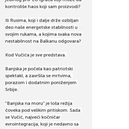
kontroliše haos koji sam proizvodi?
Ili Rusima, koji i dalje drže ozbiljan 
deo naše energetske stabilnosti u 
svojim rukama, a kojima svaka nova 
nestabilnost na Balkanu odgovara?
Kod Vučića je sve predstava. 
Banjska je počela kao patriotski 
spektakl, a završila se mrtvima, 
porazom i dodatnim poniženjem 
Srbije.
“Banjska na moru“ je loša režija 
čoveka pod velikim pritiskom. Sada 
se Vučić, najveći kočničar 
evrointegracija, koji je nedavno sa 