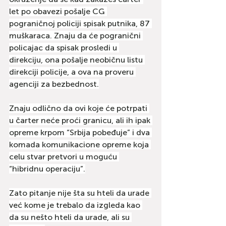
let po obavezi pošalje CG 
pograničnoj policiji spisak putnika, 87 
muškaraca. Znaju da će pogranični 
policajac da spisak prosledi u 
direkciju, ona pošalje neobičnu listu 
direkciji policije, a ova na proveru 
agenciji za bezbednost.
Znaju odlično da ovi koje će potrpati 
u čarter neće proći granicu, ali ih ipak 
opreme krpom “Srbija pobeđuje” i dva 
komada komunikacione opreme koja 
celu stvar pretvori u moguću 
“hibridnu operaciju”.
Zato pitanje nije šta su hteli da urade 
već kome je trebalo da izgleda kao 
da su nešto hteli da urade, ali su 