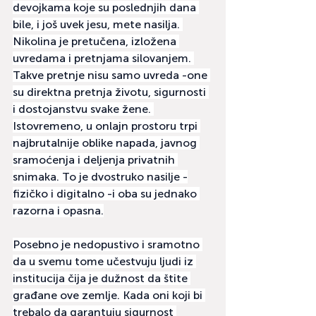
devojkama koje su poslednjih dana 
bile, i još uvek jesu, mete nasilja. 
Nikolina je pretučena, izložena 
uvredama i pretnjama silovanjem. 
Takve pretnje nisu samo uvreda -one 
su direktna pretnja životu, sigurnosti 
i dostojanstvu svake žene. 
Istovremeno, u onlajn prostoru trpi 
najbrutalnije oblike napada, javnog 
sramoćenja i deljenja privatnih 
snimaka. To je dvostruko nasilje -
fizičko i digitalno -i oba su jednako 
razorna i opasna.
Posebno je nedopustivo i sramotno 
da u svemu tome učestvuju ljudi iz 
institucija čija je dužnost da štite 
građane ove zemlje. Kada oni koji bi 
trebalo da garantuju sigurnost 