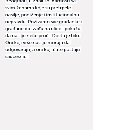
Beogradu, u znak solidarnosti sa 
svim ženama koje su pretrpele 
nasilje, poniženje i institucionalnu 
nepravdu. Pozivamo sve građanke i 
građane da izađu na ulice i pokažu 
da nasilje neće proći. Dosta je bilo. 
Oni koji vrše nasilje moraju da 
odgovaraju, a oni koji ćute postaju 
saučesnici.