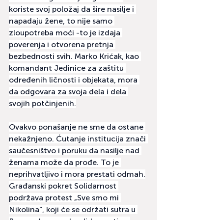
koriste svoj položaj da šire nasilje i 
napadaju žene, to nije samo 
zloupotreba moći -to je izdaja 
poverenja i otvorena pretnja 
bezbednosti svih. Marko Krićak, kao 
komandant Jedinice za zaštitu 
određenih ličnosti i objekata, mora 
da odgovara za svoja dela i dela 
svojih potčinjenih.
Ovakvo ponašanje ne sme da ostane 
nekažnjeno. Ćutanje institucija znači 
saučesništvo i poruku da nasilje nad 
ženama može da prođe. To je 
neprihvatljivo i mora prestati odmah.
Građanski pokret Solidarnost 
podržava protest „Sve smo mi 
Nikolina“, koji će se održati sutra u 