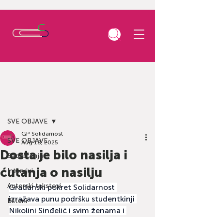
Post
SVE OBJAVE
GP Solidarnost
SVE OBJAVE
Aug 18, 2025
Dosta je bilo nasilja i
Saopštenja
ćutanja o nasilju
Intervjui
Autorski tekstovi
Građanski pokret Solidarnost 
izražava punu podršku studentkinji 
Bilteni
Nikolini Sinđelić i svim ženama i 