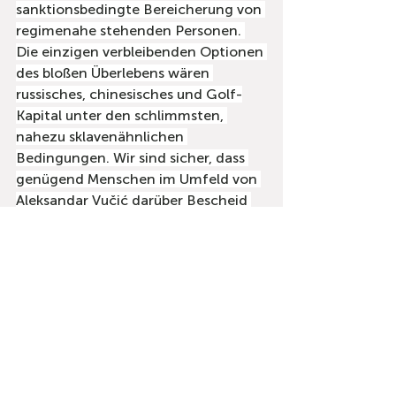
sanktionsbedingte Bereicherung von 
regimenahe stehenden Personen. 
Die einzigen verbleibenden Optionen 
des bloßen Überlebens wären 
russisches, chinesisches und Golf-
Kapital unter den schlimmsten, 
nahezu sklavenähnlichen 
Bedingungen. Wir sind sicher, dass 
genügend Menschen im Umfeld von 
Aleksandar Vučić darüber Bescheid 
wissen – daher stellt sich die Frage: 
Ist das Risiko sekundärer Sanktionen 
und ihrer unvermeidlichen Folgen 
die verborgene Absicht der 
Hochverräter?
Saopštenja