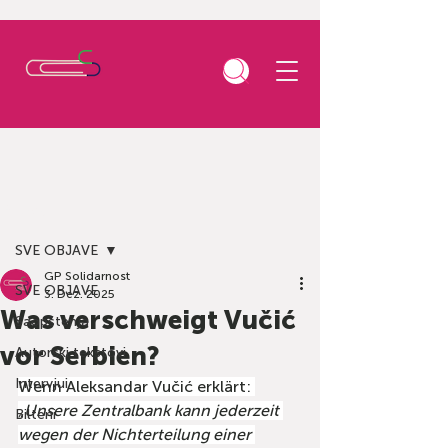
Beitrag
SVE OBJAVE
GP Solidarnost
SVE OBJAVE
3. Dez. 2025
Was verschweigt Vučić
Saopštenja
vor Serbien?
Autorski tekstovi
Intervjui
Wenn Aleksandar Vučić erklärt: 
„Unsere Zentralbank kann jederzeit 
Bilteni
wegen der Nicht­erteilung einer 