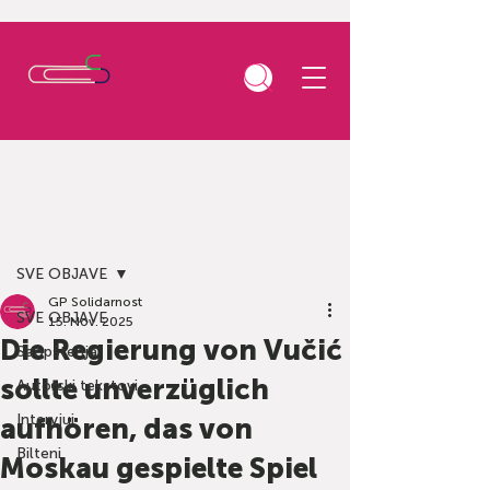
Beitrag
SVE OBJAVE
GP Solidarnost
SVE OBJAVE
15. Nov. 2025
Die Regierung von Vučić
Saopštenja
sollte unverzüglich
Autorski tekstovi
Intervjui
aufhören, das von
Bilteni
Moskau gespielte Spiel