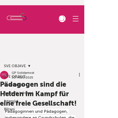
Beitrag
SVE OBJAVE
GP Solidarnost
SVE OBJAVE
30. März 2025
Pädagogen sind die
Saopštenja
Helden im Kampf für
Autorski tekstovi
Intervjui
eine freie Gesellschaft!
Bilteni
Pädagoginnen und Pädagogen, 
insbesondere an Grundschulen, die 