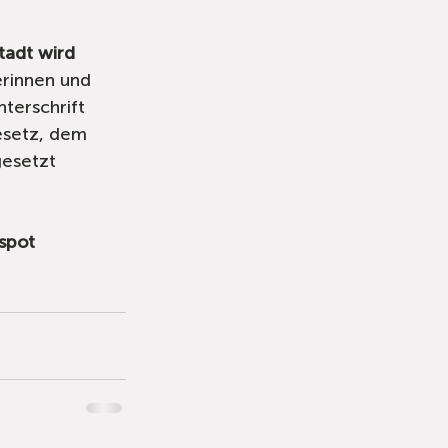
tadt wird 
erinnen und 
terschrift 
esetz, dem 
esetzt 
spot 