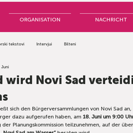
ORGANISATION
NACHRICHT
rski tekstovi
Intervjui
Bilteni
 Juni
 wird Novi Sad verteid
ns
ießt sich den Bürgerversammlungen von Novi Sad an, 
rger dazu aufgerufen haben, am 
18. Juni um 9:00 Uh
g der Planungskommission teilzunehmen, auf der über
 
„Novi Sad am Wasser“
 beraten wird.