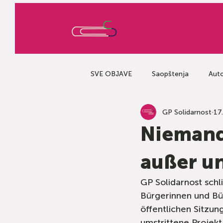
SVE OBJAVE
Saopštenja
Auto
GP Solidarnost
17.
Niemand
außer u
GP Solidarnost schl
Bürgerinnen und Bü
öffentlichen Sitzun
umstrittene Projekt