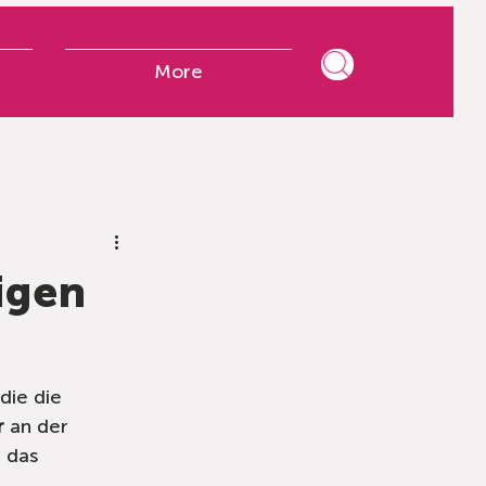
More
igen
die die 
r
 an der 
 das 