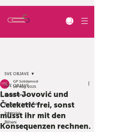
Beitrag
SVE OBJAVE
GP Solidarnost
SVE OBJAVE
18. Aug. 2025
Lasst Jovović und
Saopštenja
Čeleketić frei, sonst
Autorski tekstovi
Intervjui
müsst ihr mit den
Bilteni
Konsequenzen rechnen.