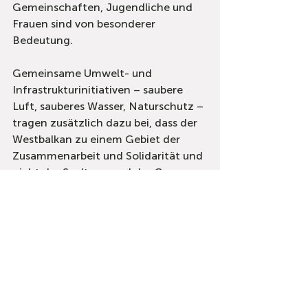
Gemeinschaften, Jugendliche und 
Frauen sind von besonderer 
Bedeutung.
Gemeinsame Umwelt- und 
Infrastrukturinitiativen – saubere 
Luft, sauberes Wasser, Naturschutz – 
tragen zusätzlich dazu bei, dass der 
Westbalkan zu einem Gebiet der 
Zusammenarbeit und Solidarität und 
nicht der Spaltung und der Grenzen 
wird.
All dies lässt sich im Rahmen der 
bestehenden Programme der 
Europäischen Union und mit ihrer 
Unterstützung wesentlich leichter 
erreichen.