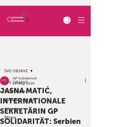
Beitrag
SVE OBJAVE
GP Solidarnost
SVE OBJAVE
13. Aug. 2025
JASNA MATIĆ,
Saopštenja
INTERNATIONALE
Autorski tekstovi
Intervjui
SEKRETÄRIN GP
Bilteni
SOLIDARITÄT: Serbien