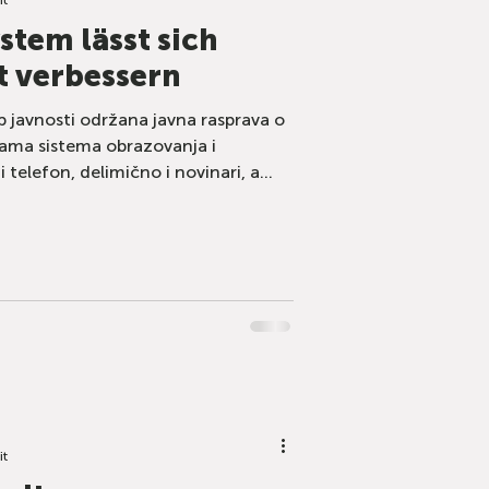
stem lässt sich
t verbessern
p javnosti održana javna rasprava o
ma sistema obrazovanja i
i telefon, delimično i novinari, a
vni sindikat okarakterisao je raspravu
esora i polaze od pogrešne premise
om. To nije reforma. To je priznanje
ole.
it