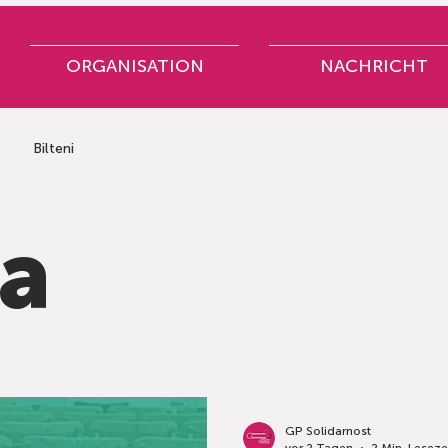
ORGANISATION
NACHRICHT
Bilteni
ja
GP Solidarnost
vor 2 Tagen
2 Min. Leseze