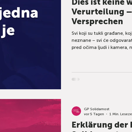
Dies ist keine 
Verurteilung – 
Versprechen
Svi koji su tukli građane, ko
neznane – svi će odgovarati
pred očima ljudi i kamera, n
koji ćemo srušiti.
GP Solidarnost
vor 5 Tagen
1 Min. Leseze
Erklärung der