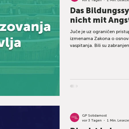
Das Bildungssy
nicht mit Angs
Juče je uz ograničen pristu
izmenama Zakona o osnova
vaspitanja. Bili su zabranjen
jedini prisutni reprezentati
kao rijaliti. Predložene izmene Zakona šire osnove za
kažnjavanje učenika i prof
da se škola popravlja strah
da se vlast boji slobodne šk
GP Solidarnost
vor 3 Tagen
1 Min. Leseze