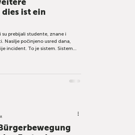
weitere
dies ist ein
ji su prebijali studente, znane i
. Nasilje počinjeno usred dana,
ije incident. To je sistem. Sistem
it
 Bürgerbewegung