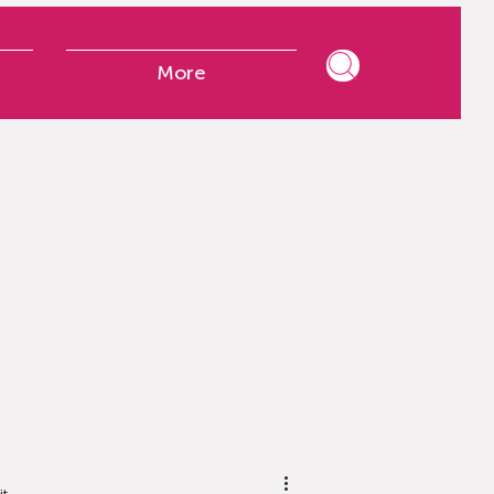
More
it