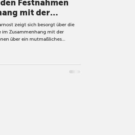
u den Festnahmen
ang mit der
nes Massengrabs im
nost zeigt sich besorgt über die
ie im Zusammenhang mit der
nen über ein mutmaßliches
k im Norden des Kosovo stehen.
ren Informationen vermuten die
ass ein Fundort in Malo Kaluđer mit
ppe von 23 albanischen Zivilisten
es Kosovo in Verbindung stehen
te